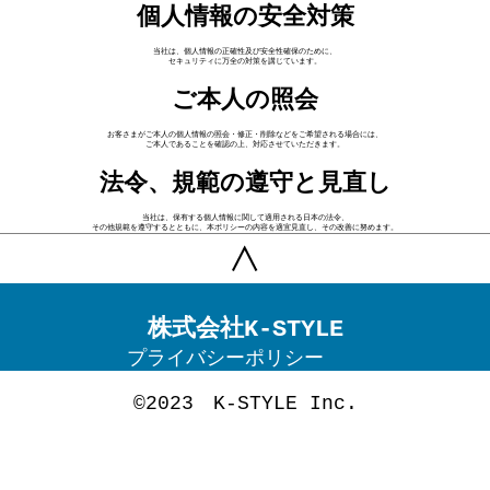
個人情報の安全対策
当社は、個人情報の正確性及び安全性確保のために、
セキュリティに万全の対策を講じています。
ご本人の照会
お客さまがご本人の個人情報の照会・修正・削除などをご希望される場合には、
ご本人であることを確認の上、対応させていただきます。
法令、規範の遵守と見直し
当社は、保有する個人情報に関して適用される日本の法令、
その他規範を遵守するとともに、本ポリシーの内容を適宜見直し、その改善に努めます。
株式会社K-STYLE
プライバシーポリシー
©2023 K-STYLE Inc.