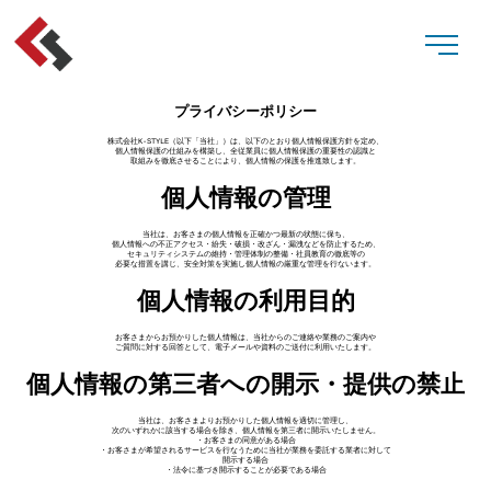
プライバシーポリシー
株式会社K-STYLE（以下「当社」）は、以下のとおり個人情報保護方針を定め、
個人情報保護の仕組みを構築し、全従業員に個人情報保護の重要性の認識と
取組みを徹底させることにより、個人情報の保護を推進致します。
個人情報の管理
当社は、お客さまの個人情報を正確かつ最新の状態に保ち、
個人情報への不正アクセス・紛失・破損・改ざん・漏洩などを防止するため、
セキュリティシステムの維持・管理体制の整備・社員教育の徹底等の
必要な措置を講じ、安全対策を実施し個人情報の厳重な管理を行ないます。
個人情報の利用目的
お客さまからお預かりした個人情報は、当社からのご連絡や業務のご案内や
ご質問に対する回答として、電子メールや資料のご送付に利用いたします。
個人情報の第三者への開示・提供の禁止
当社は、お客さまよりお預かりした個人情報を適切に管理し、
次のいずれかに該当する場合を除き、個人情報を第三者に開示いたしません。
・お客さまの同意がある場合
・お客さまが希望されるサービスを行なうために当社が業務を委託する業者に対して
開示する場合
・法令に基づき開示することが必要である場合